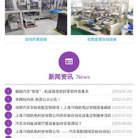
自动拧紧设备
安装套管自动设备
新闻资讯
News
›
赋能汽车“智造”，机器视觉把好零部件质量关
[2024-01-20]
›
本网站内容-免责公示公告！
[2022-11-07]
›
深耕汽车非标装配定制研发｜上海习锟机电以智能装备赋能汽车零部
[2026-07-24]
›
件智造升级
上海习锟机电科技有限公司的非标自动化设备定制服务流程是怎样
[2026-07-03]
›
的？
汽车冷却板涂胶拧紧设备如何安装调试？
[2026-08-06]
›
上海习锟机电科技有限公司 —— 汽车装配领域非标自动化设备定制
[2026-07-03]