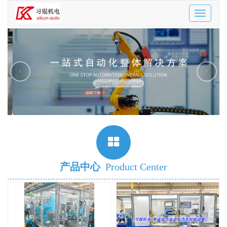
Toggle
navigatio
‹
›
产品中心
Product Center