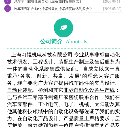
›
核心优势
汽车车门铰链压装自动化设备如何安装调试？
[2026-06-11]
›
汽车零部件自动化拧紧设备的拧紧精度能达到多少？
[2026-05-29]
公司简介
About Us
上海习锟机电科技有限公司 专业从事非标自动化
技术研发、工程设计、装配生产制造及售后服务为
一体的自动化系统集成供应商。 自成立以来一直
秉承‘务实、创新、共赢、发展’的理念为客户服
务，现主要为广大客户提供汽车部件的夹具设计、
自动化装配
、检测和其它
非标自动化设备生产线
；
已与各汽车零部件制造厂家密切联系合作；我们在
汽车零部件、工业电气、电子、机械、太阳能及其
他其他科技领域中的自动化设备都佐证了我们的实
力。在自动化产品设计、产品质量上严格要求，层
层把关，努力做到为每一位用户提供满意的产品及